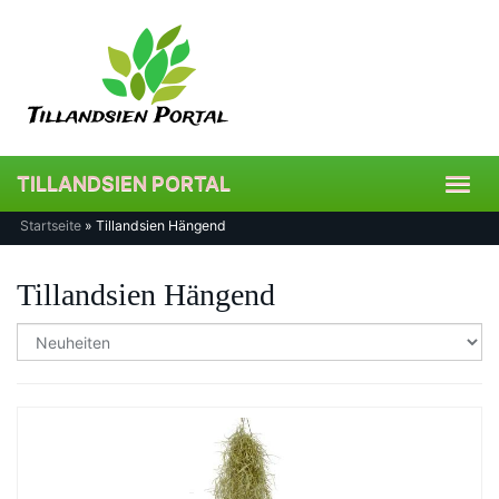
Skip
to
main
content
TILLANDSIEN PORTAL
Toggl
navig
Startseite
»
Tillandsien Hängend
Tillandsien Hängend