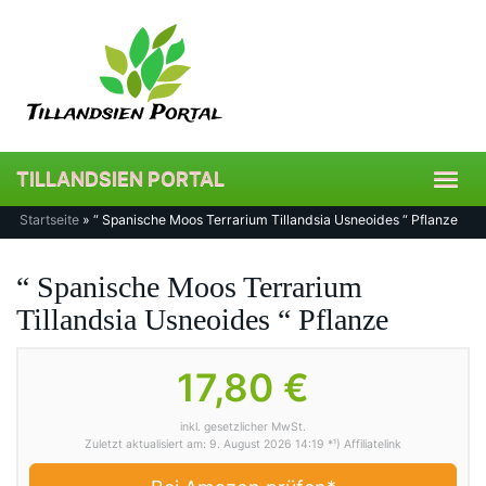
Skip
to
main
content
TILLANDSIEN PORTAL
Toggl
navig
Startseite
»
“ Spanische Moos Terrarium Tillandsia Usneoides “ Pflanze
“ Spanische Moos Terrarium
Tillandsia Usneoides “ Pflanze
17,80 €
inkl. gesetzlicher MwSt.
Zuletzt aktualisiert am: 9. August 2026 14:19 *¹) Affiliatelink