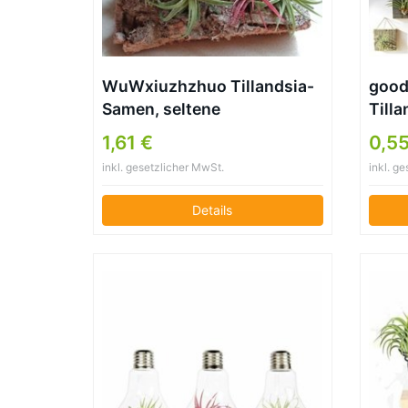
WuWxiuzhzhuo Tillandsia-
good
Samen, seltene
Till
Gartendekoration, 100
Sort
1,61 €
0,55
Stück 1
Luft
inkl. gesetzlicher MwSt.
inkl. g
Schö
Details