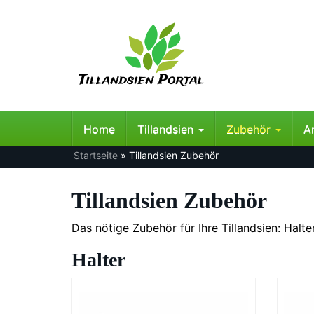
Skip
to
main
content
Home
Tillandsien
Zubehör
A
Startseite
»
Tillandsien Zubehör
Tillandsien Zubehör
Das nötige Zubehör für Ihre Tillandsien: Halt
Halter