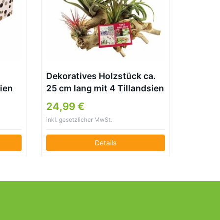
Dekoratives Holzstück ca.
sien
25 cm lang mit 4 Tillandsien
en –
24,99 €
a
inkl. gesetzlicher MwSt.
Details