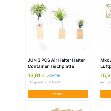
JUN 3 PCS Air Halter Halter
Mkou
Container Tischplatte
Luft
Pflanzgefäß Set in 3 Größen,
Geom
13,61 €
15,
Holz Sockel Air Ständer
Tilla
inkl. gesetzlicher MwSt.
inkl. g
Vase Topf, für Aufhängen
Luft
Air, Kleine Tillandsien Mini
Mini
Details
Kaktus Faux Pflanzen Innen
Deco
Wand Home Decor
Long
Wedd