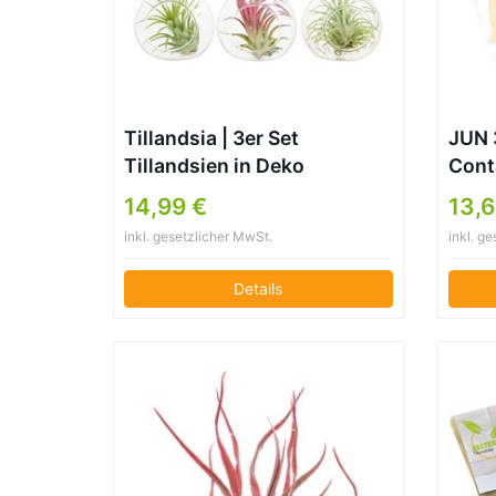
Tillandsia | 3er Set
JUN 3
Tillandsien in Deko
Cont
Glühbirnen | Länge 12-14cm
Pflan
14,99 €
13,6
Holz 
inkl. gesetzlicher MwSt.
inkl. g
Vase
Air, 
Details
Kakt
Wand