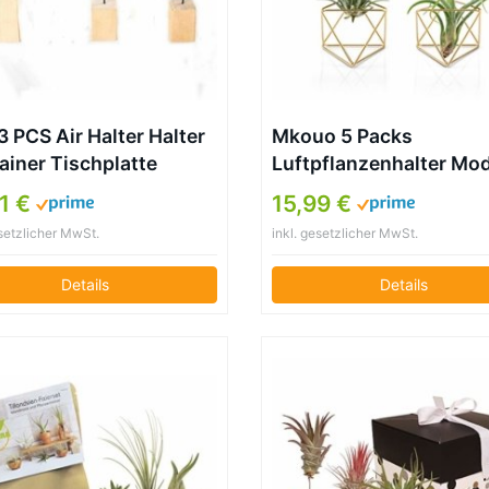
 PCS Air Halter Halter
Mkouo 5 Packs
ainer Tischplatte
Luftpflanzenhalter Mo
zgefäß Set in 3 Größen,
Geometric Pflanzen
1 €
15,99 €
Sockel Air Ständer
Tillandsia Container Me
esetzlicher MwSt.
inkl. gesetzlicher MwSt.
 Topf, für Aufhängen
Luftfarne Display Stan
Kleine Tillandsien Mini
Mini Tablatop Himmeli
Details
Details
us Faux Pflanzen Innen
Decor with Each Side 2
 Home Decor
Long for Home, Office 
Wedding, Gold