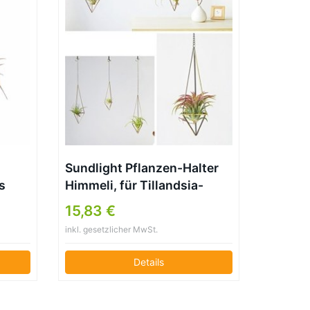
Sundlight Pflanzen-Halter
s
Himmeli, für Tillandsia-
r
Pflanzen (mit Ketten), 2er-
15,83 €
zen
Pack, M: 25*7.5cm
inkl. gesetzlicher MwSt.
 Glod
iner
Details
 cm