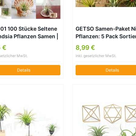
01 100 Stücke Seltene
GETSO Samen-Paket N
andsia Pflanzen Samen |
Pflanzen: 5 Pack Sortie
ierte Lonantha-
Tillandsien
 €
8,99 €
pflanzen Für Garten-
esetzlicher MwSt.
inkl. gesetzlicher MwSt.
nheits-Dekoration
Details
Details