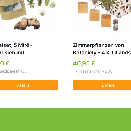
lset, 5 MINI-
Zimmerpflanzen von
ndsien mit
Botanicly – 4 × Tilland
nzenfixierset und
arrangement aus 3 Sort
0 €
46,95 €
wurzel
Höhe: 15 cm – Tillandsi
esetzlicher MwSt.
inkl. gesetzlicher MwSt.
Details
Details