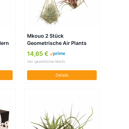
Mkouo 2 Stück
dern
Geometrische Air Plants
Hängenden Rack Holder
14,65 €
tall
métal tillandsien Pflanzen
inkl. gesetzlicher MwSt.
d
Halter(und Eisenkette) Glod
Wandvasen Topf Container
Details
.6″
Dekoration, 22,9×12,7 cm
and