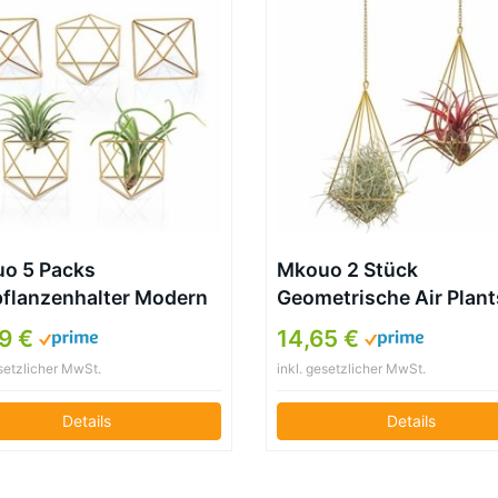
o 5 Packs
Mkouo 2 Stück
pflanzenhalter Modern
Geometrische Air Plant
etric Pflanzen
Hängenden Rack Holde
99 €
14,65 €
ndsia Container Metall
métal tillandsien Pflan
esetzlicher MwSt.
inkl. gesetzlicher MwSt.
farne Display Stand
Halter(und Eisenkette)
 Tablatop Himmeli
Wandvasen Topf Conta
Details
Details
r with Each Side 2.6″
Dekoration, 22,9×12,7
 for Home, Office and
ing, Gold