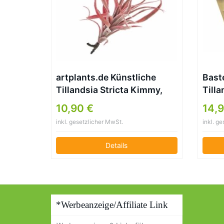
artplants.de Künstliche
Baste
Tillandsia Stricta Kimmy,
Tilla
rot, 25cm – Kunstpflanze
Pfla
10,90 €
14,9
Deko
inkl. gesetzlicher MwSt.
inkl. g
Details
*Werbeanzeige/Affiliate Link