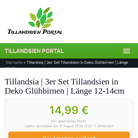
Skip
to
main
content
TILLANDSIEN PORTAL
Toggl
navig
Startseite
»
Tillandsia | 3er Set Tillandsien in Deko Glühbirnen | Länge
12-14cm
Tillandsia | 3er Set Tillandsien in
Deko Glühbirnen | Länge 12-14cm
14,99 €
inkl. gesetzlicher MwSt.
Zuletzt aktualisiert am: 8. August 2026 15:25 *¹) Affiliatelink