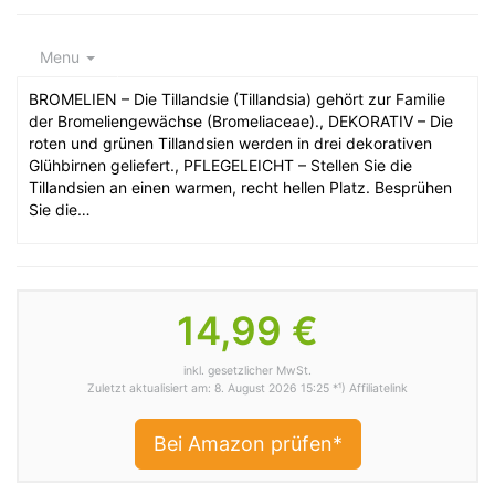
Menu
BROMELIEN – Die Tillandsie (Tillandsia) gehört zur Familie
der Bromeliengewächse (Bromeliaceae)., DEKORATIV – Die
roten und grünen Tillandsien werden in drei dekorativen
Glühbirnen geliefert., PFLEGELEICHT – Stellen Sie die
Tillandsien an einen warmen, recht hellen Platz. Besprühen
Sie die…
14,99 €
inkl. gesetzlicher MwSt.
Zuletzt aktualisiert am: 8. August 2026 15:25 *¹) Affiliatelink
Bei Amazon prüfen*