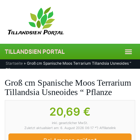
Skip
to
main
content
TILLANDSIEN PORTAL
Toggl
navig
Startseite
»
Groß cm Spanische Moos Terrarium Tillandsia Usneoides “
Pflanze
Groß cm Spanische Moos Terrarium
Tillandsia Usneoides “ Pflanze
20,69 €
inkl. gesetzlicher MwSt.
Zuletzt aktualisiert am: 6. August 2026 06:17 *¹) Affiliatelink